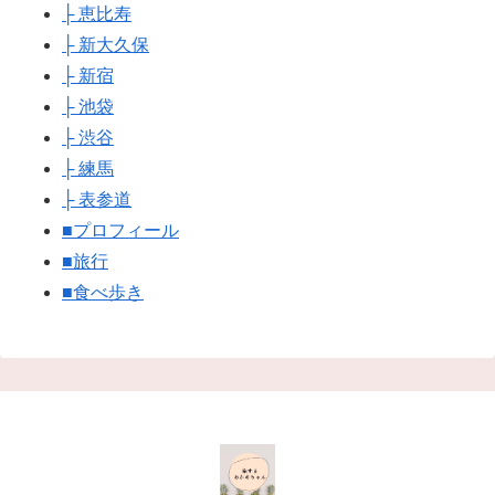
├ 恵比寿
├ 新大久保
├ 新宿
├ 池袋
├ 渋谷
├ 練馬
├ 表参道
■プロフィール
■旅行
■食べ歩き