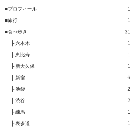
■プロフィール
1
■旅行
1
■食べ歩き
31
├ 六本木
1
├ 恵比寿
1
├ 新大久保
1
├ 新宿
6
├ 池袋
2
├ 渋谷
2
├ 練馬
1
├ 表参道
1