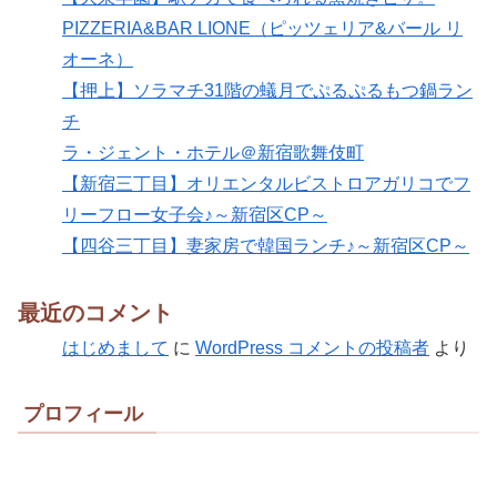
PIZZERIA&BAR LIONE（ピッツェリア&バール リ
オーネ）
【押上】ソラマチ31階の蟻月でぷるぷるもつ鍋ラン
チ
ラ・ジェント・ホテル＠新宿歌舞伎町
【新宿三丁目】オリエンタルビストロアガリコでフ
リーフロー女子会♪～新宿区CP～
【四谷三丁目】妻家房で韓国ランチ♪～新宿区CP～
最近のコメント
はじめまして
に
WordPress コメントの投稿者
より
プロフィール