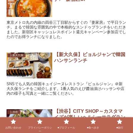
東京メトロ丸の内線の四谷三丁目駅からすぐの『妻家房』で平日ラン
チ。まるで韓国な雰囲気の中で本格的なスンドゥブランチをいただき
ました。新宿区キャッシュレスポイント還元キャンペーン参加店でし
たのでお得ランチになりました。
【新大久保】ビョルジャンで韓国
├ 新大久保
ハンサンランチ
SNSでも人気の韓国キュイジーヌレストラン『ビョルジャン』＠新
大久保ランチをご紹介します。1番人気のえび醬油漬けハッサンや店
内の様子も写真と一緒にご覧ください。
【渋谷】CITY SHOP～カスタマ
├ 渋谷
イズが楽しいヘルシーサラダラン
チ
お問い合わせ
プライバシーポリシ
■プロフィール
■食べ歩き
■旅行
ー