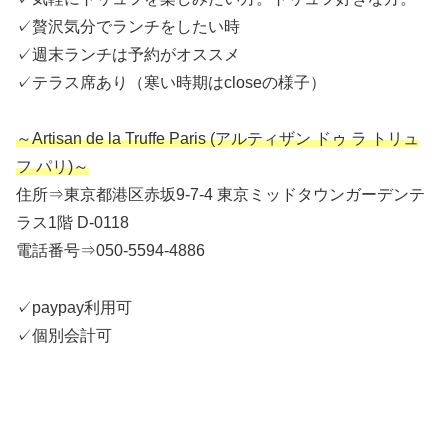
✓贅沢気分でランチをしたい時
✓週末ランチは予約がオススメ
✓テラス席あり（寒い時期はcloseの様子）
～Artisan de la Truffe Paris (アルティザン ドゥ ラ トリュ
フ パリ)～
住所⇒東京都港区赤坂9-7-4 東京ミッドタウンガーデンテ
ラス1階 D-0118
電話番号⇒050-5594-4886
✓paypay利用可
✓個別会計可