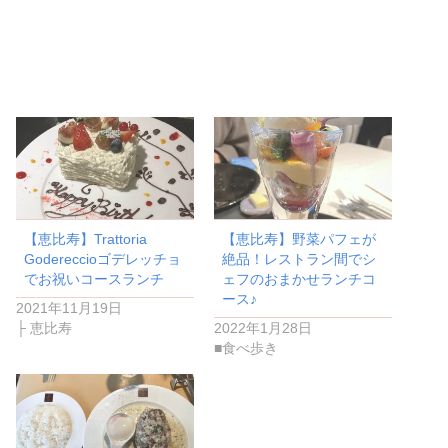
【恵比寿】Trattoria
【恵比寿】野菜パフェが
Godereccioゴデレッチョ
絶品！レストラン間でシ
でお祝いコースランチ
ェフのおまかせランチコ
ース♪
2021年11月19日
├ 恵比寿
2022年1月28日
■食べ歩き