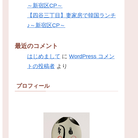
～新宿区CP～
【四谷三丁目】妻家房で韓国ランチ
♪～新宿区CP～
最近のコメント
はじめまして
に
WordPress コメン
トの投稿者
より
プロフィール