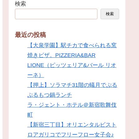
検索
検索
最近の投稿
【大泉学園】駅チカで食べられる窯
焼きピザ。PIZZERIA&BAR
LIONE（ピッツェリア&バール リオ
ーネ）
【押上】ソラマチ31階の蟻月でぷる
ぷるもつ鍋ランチ
ラ・ジェント・ホテル＠新宿歌舞伎
町
【新宿三丁目】オリエンタルビスト
ロアガリコでフリーフロー女子会♪