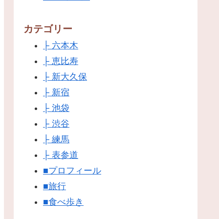
カテゴリー
├ 六本木
├ 恵比寿
├ 新大久保
├ 新宿
├ 池袋
├ 渋谷
├ 練馬
├ 表参道
■プロフィール
■旅行
■食べ歩き