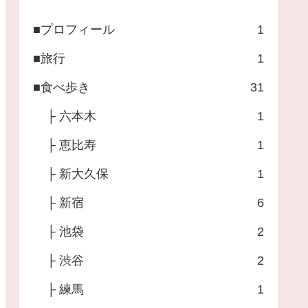
■プロフィール
1
■旅行
1
■食べ歩き
31
├ 六本木
1
├ 恵比寿
1
├ 新大久保
1
├ 新宿
6
├ 池袋
2
├ 渋谷
2
├ 練馬
1